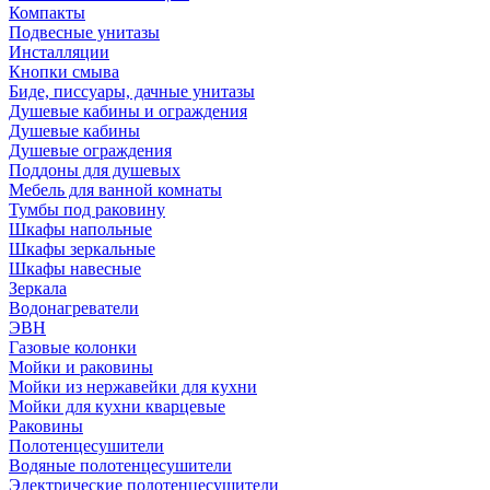
Компакты
Подвесные унитазы
Инсталляции
Кнопки смыва
Биде, писсуары, дачные унитазы
Душевые кабины и ограждения
Душевые кабины
Душевые ограждения
Поддоны для душевых
Мебель для ванной комнаты
Тумбы под раковину
Шкафы напольные
Шкафы зеркальные
Шкафы навесные
Зеркала
Водонагреватели
ЭВН
Газовые колонки
Мойки и раковины
Мойки из нержавейки для кухни
Мойки для кухни кварцевые
Раковины
Полотенцесушители
Водяные полотенцесушители
Электрические полотенцесушители