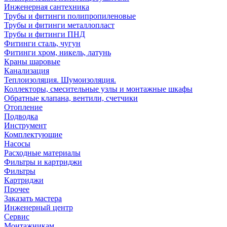
Инженерная сантехника
Трубы и фитинги полипропиленовые
Трубы и фитинги металлопласт
Трубы и фитинги ПНД
Фитинги сталь, чугун
Фитинги хром, никель, латунь
Краны шаровые
Канализация
Теплоизоляция. Шумоизоляция.
Коллекторы, смесительные узлы и монтажные шкафы
Обратные клапана, вентили, счетчики
Отопление
Подводка
Инструмент
Комплектующие
Насосы
Расходные материалы
Фильтры и картриджи
Фильтры
Картриджи
Прочее
Заказать мастера
Инженерный центр
Сервис
Монтажникам