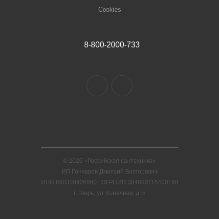
Cookies
8-800-2000-733
© 2026 «Российская сантехника»
ИП Гончаров Дмитрий Викторович
ИНН 690300426900 | ОГРНИП 304690115400160
г. Тверь, ул. Конечная, д. 5