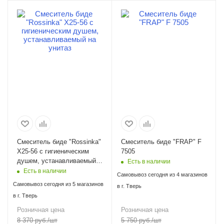
Смеситель биде "Rossinka"
Смеситель биде "FRAP" F
X25-56 с гигиеническим
7505
душем, устанавливаемый
Есть в наличии
на унитаз
Есть в наличии
Самовывоз сегодня из 4 магазинов
Самовывоз сегодня из 5 магазинов
в г. Тверь
в г. Тверь
Розничная цена
Розничная цена
8 370
руб.
/шт
5 750
руб.
/шт