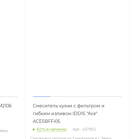
M2106
Смеситель кухни с фильтром и
гибким изливом IDDIS "Ace"
ACESBFFi05
Есть в наличии
Арт.: 437902
Тверь
Самовывоз сегодня из 2 магазинов в г. Тверь