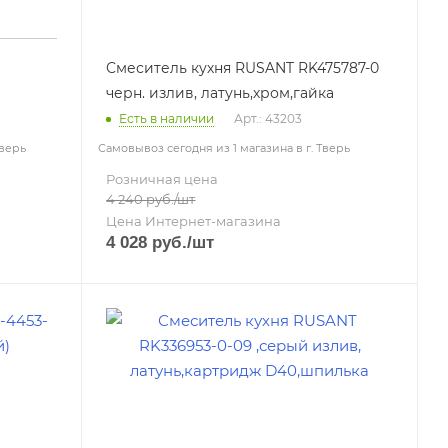
Смеситель кухня RUSANT RK475787-0
черн. излив, латунь,хром,гайка
Есть в наличии
Арт.: 43203
Тверь
Самовывоз сегодня из 1 магазина в г. Тверь
Розничная цена
4 240
руб.
/шт
Цена Интернет-магазина
4 028
руб.
/шт