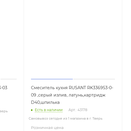
3-03
Смеситель кухня RUSANT RK336953-0-
09 ,серый излив, латунь,картридж
D40,шпилька
Есть в наличии
Арт.: 43178
Тверь
Самовывоз сегодня из 1 магазина в г. Тверь
Розничная цена