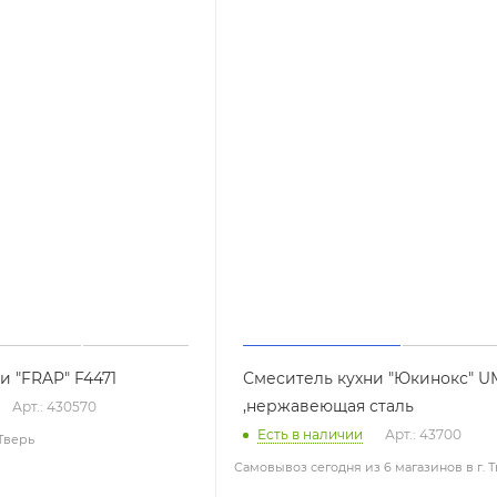
и "FRAP" F4471
Смеситель кухни "Юкинокс" U
,нержавеющая сталь
Арт.: 430570
Есть в наличии
Арт.: 43700
 Тверь
Самовывоз сегодня из 6 магазинов в г. 