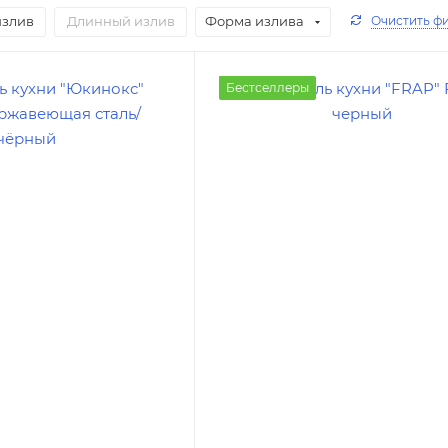
излив
Длинный излив
Форма излива
Очистить ф
Бестселлеры