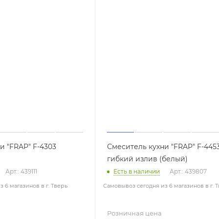
и "FRAP" F-4303
Смеситель кухни "FRAP" F-445
гибкий излив (белый)
Арт.: 439111
Есть в наличии
Арт.: 439807
 6 магазинов в г. Тверь
Самовывоз сегодня из 6 магазинов в г. 
Розничная цена