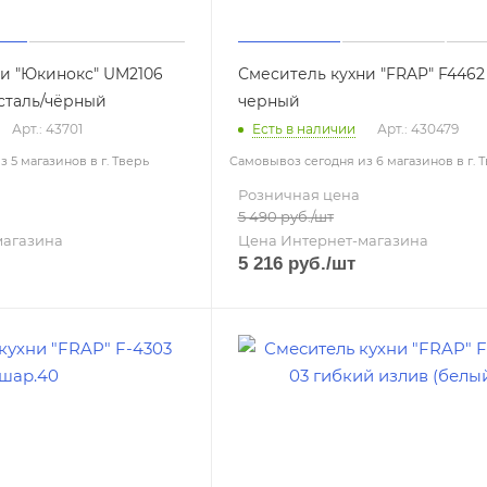
и "Юкинокс" UM2106
Смеситель кухни "FRAP" F4462
,нержавеющая сталь/чёрный
черный
Арт.: 43701
Есть в наличии
Арт.: 430479
 5 магазинов в г. Тверь
Самовывоз сегодня из 6 магазинов в г. 
Розничная цена
5 490
руб.
/шт
магазина
Цена Интернет-магазина
5 216
руб.
/шт