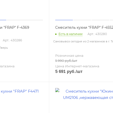
и "FRAP" F-4369
Смеситель кухни "FRAP" F-455
Есть в наличии
Арт.: 430280
Арт.: 430286
Самовывоз сегодня из 2 магазинов в г. 
 Тверь
Розничная цена
5 990
руб.
/шт
магазина
Цена Интернет-магазина
5 691
руб.
/шт