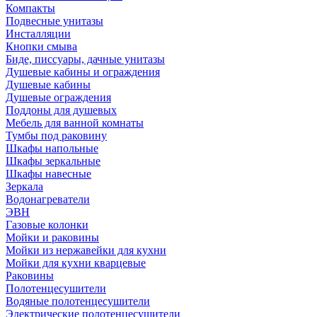
Компакты
Подвесные унитазы
Инсталляции
Кнопки смыва
Биде, писсуары, дачные унитазы
Душевые кабины и ограждения
Душевые кабины
Душевые ограждения
Поддоны для душевых
Мебель для ванной комнаты
Тумбы под раковину
Шкафы напольные
Шкафы зеркальные
Шкафы навесные
Зеркала
Водонагреватели
ЭВН
Газовые колонки
Мойки и раковины
Мойки из нержавейки для кухни
Мойки для кухни кварцевые
Раковины
Полотенцесушители
Водяные полотенцесушители
Электрические полотенцесушители