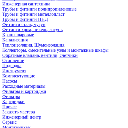
Инженерная сантехника
Трубы и фитинги полипропиленовые
Трубы и фитинги металлопласт
Трубы и фитинги ПНД
Фитинги сталь, чугун
Фитинги хром, никель, латунь
Краны шаровые
Канализация
Теплоизоляция. Шумоизоляция.
Коллекторы, смесительные узлы и монтажные шкафы
Обратные клапана, вентили, счетчики
Отопление
Подводка
Инструмент
Комплектующие
Насосы
Расходные материалы
Фильтры и картриджи
Фильтры
Картриджи
Прочее
Заказать мастера
Инженерный центр
Сервис
Монтажникам