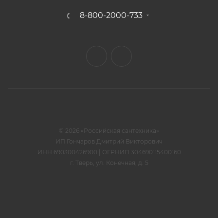
8-800-2000-733
© 2026 «Российская сантехника»
ИП Гончаров Дмитрий Викторович
ИНН 690300426900 | ОГРНИП 304690115400160
г. Тверь, ул. Конечная, д. 5