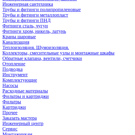
Инженерная сантехника
Трубы и фитинги полипропиленовые
Трубы и фитинги металлопласт
Трубы и фитинги ПНД
Фитинги сталь, чугун
Фитинги хром, никель, латунь
Краны шаровые
Канализация
Теплоизоляция. Шумоизоляция.
Коллекторы, смесительные узлы и монтажные шкафы
Обратные клапана, вентили, счетчики
Отопление
Подводка
Инструмент
Комплектующие
Насосы
Расходные материалы
Фильтры и картриджи
Фильтры
Картриджи
Прочее
Заказать мастера
Инженерный центр
Сервис
Монтажникам