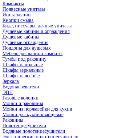
Компакты
Подвесные унитазы
Инсталляции
Кнопки смыва
Биде, писсуары, дачные унитазы
Душевые кабины и ограждения
Душевые кабины
Душевые ограждения
Поддоны для душевых
Мебель для ванной комнаты
Тумбы под раковину
Шкафы напольные
Шкафы зеркальные
Шкафы навесные
Зеркала
Водонагреватели
ЭВН
Газовые колонки
Мойки и раковины
Мойки из нержавейки для кухни
Мойки для кухни кварцевые
Раковины
Полотенцесушители
Водяные полотенцесушители
Электрические полотенцесушители