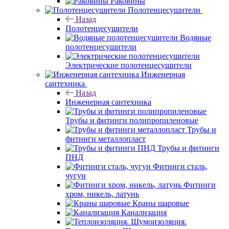
Раковины
Полотенцесушители
Назад
Полотенцесушители
Водяные
полотенцесушители
Электрические полотенцесушители
Инженерная
сантехника
Назад
Инженерная сантехника
Трубы и фитинги полипропиленовые
Трубы и
фитинги металлопласт
Трубы и фитинги
ПНД
Фитинги сталь,
чугун
Фитинги
хром, никель, латунь
Краны шаровые
Канализация