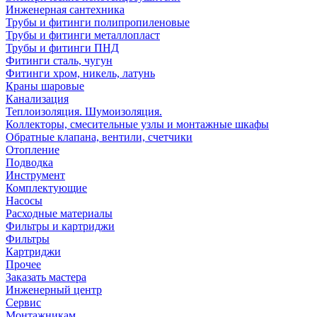
Инженерная сантехника
Трубы и фитинги полипропиленовые
Трубы и фитинги металлопласт
Трубы и фитинги ПНД
Фитинги сталь, чугун
Фитинги хром, никель, латунь
Краны шаровые
Канализация
Теплоизоляция. Шумоизоляция.
Коллекторы, смесительные узлы и монтажные шкафы
Обратные клапана, вентили, счетчики
Отопление
Подводка
Инструмент
Комплектующие
Насосы
Расходные материалы
Фильтры и картриджи
Фильтры
Картриджи
Прочее
Заказать мастера
Инженерный центр
Сервис
Монтажникам