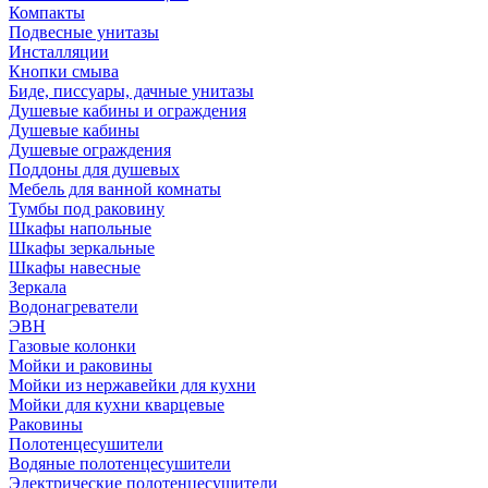
Компакты
Подвесные унитазы
Инсталляции
Кнопки смыва
Биде, писсуары, дачные унитазы
Душевые кабины и ограждения
Душевые кабины
Душевые ограждения
Поддоны для душевых
Мебель для ванной комнаты
Тумбы под раковину
Шкафы напольные
Шкафы зеркальные
Шкафы навесные
Зеркала
Водонагреватели
ЭВН
Газовые колонки
Мойки и раковины
Мойки из нержавейки для кухни
Мойки для кухни кварцевые
Раковины
Полотенцесушители
Водяные полотенцесушители
Электрические полотенцесушители