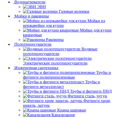
Водонагреватели
ЭВН
Газовые колонки
Мойки и раковины
Мойки из
нержавейки для кухни
Мойки для кухни
кварцевые
Раковины
Полотенцесушители
Водяные
полотенцесушители
Электрические полотенцесушители
Инженерная сантехника
Трубы и
фитинги полипропиленовые
Трубы и
фитинги металлопласт
Трубы и фитинги ПНД
Фитинги сталь, чугун
Фитинги хром,
никель, латунь
Краны шаровые
Канализация