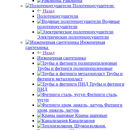
Раковины
Полотенцесушители
Назад
Полотенцесушители
Водяные
полотенцесушители
Электрические полотенцесушители
Инженерная
сантехника
Назад
Инженерная сантехника
Трубы и фитинги полипропиленовые
Трубы и
фитинги металлопласт
Трубы и фитинги
ПНД
Фитинги сталь,
чугун
Фитинги
хром, никель, латунь
Краны шаровые
Канализация