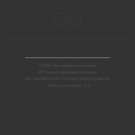
© 2026 «Российская сантехника»
ИП Гончаров Дмитрий Викторович
ИНН 690300426900 | ОГРНИП 304690115400160
г. Тверь, ул. Конечная, д. 5