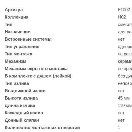
Артикул
F1002-
Коллекция
Н02
Тип
смеси
Назначение
для ра
Встроенные системы
нет
Тип управления
однор
Тип монтажа
на рак
Механизм
керами
Механизм скрытого монтажа
не пре
В комплекте с душем (лейкой)
без д
Тип излива
непов
Выдвижной излив
нет
Высота излива
45 мм
Длина излива
110 мм
Каскадный излив
нет
Донный клапан
нет
Количество монтажных отверстий
1