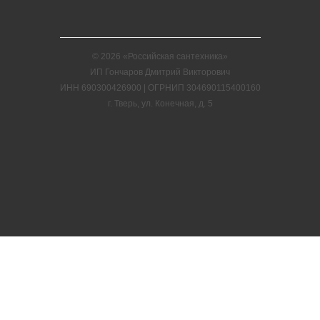
© 2026 «Российская сантехника»
ИП Гончаров Дмитрий Викторович
ИНН 690300426900 | ОГРНИП 304690115400160
г. Тверь, ул. Конечная, д. 5