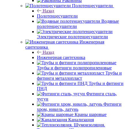
Раковины
Полотенцесушители
Назад
Полотенцесушители
Водяные
полотенцесушители
Электрические полотенцесушители
Инженерная
сантехника
Назад
Инженерная сантехника
Трубы и фитинги полипропиленовые
Трубы и
фитинги металлопласт
Трубы и фитинги
ПНД
Фитинги сталь,
чугун
Фитинги
хром, никель, латунь
Краны шаровые
Канализация