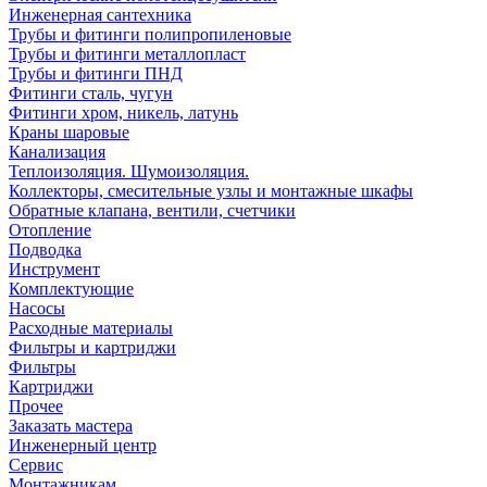
Инженерная сантехника
Трубы и фитинги полипропиленовые
Трубы и фитинги металлопласт
Трубы и фитинги ПНД
Фитинги сталь, чугун
Фитинги хром, никель, латунь
Краны шаровые
Канализация
Теплоизоляция. Шумоизоляция.
Коллекторы, смесительные узлы и монтажные шкафы
Обратные клапана, вентили, счетчики
Отопление
Подводка
Инструмент
Комплектующие
Насосы
Расходные материалы
Фильтры и картриджи
Фильтры
Картриджи
Прочее
Заказать мастера
Инженерный центр
Сервис
Монтажникам