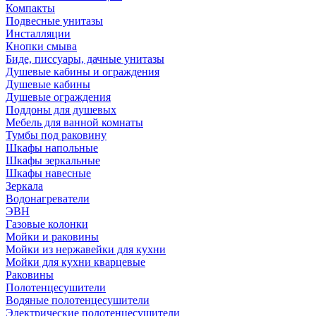
Компакты
Подвесные унитазы
Инсталляции
Кнопки смыва
Биде, писсуары, дачные унитазы
Душевые кабины и ограждения
Душевые кабины
Душевые ограждения
Поддоны для душевых
Мебель для ванной комнаты
Тумбы под раковину
Шкафы напольные
Шкафы зеркальные
Шкафы навесные
Зеркала
Водонагреватели
ЭВН
Газовые колонки
Мойки и раковины
Мойки из нержавейки для кухни
Мойки для кухни кварцевые
Раковины
Полотенцесушители
Водяные полотенцесушители
Электрические полотенцесушители