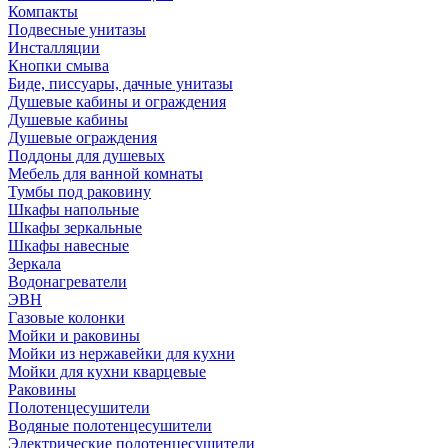
Компакты
Подвесные унитазы
Инсталляции
Кнопки смыва
Биде, писсуары, дачные унитазы
Душевые кабины и ограждения
Душевые кабины
Душевые ограждения
Поддоны для душевых
Мебель для ванной комнаты
Тумбы под раковину
Шкафы напольные
Шкафы зеркальные
Шкафы навесные
Зеркала
Водонагреватели
ЭВН
Газовые колонки
Мойки и раковины
Мойки из нержавейки для кухни
Мойки для кухни кварцевые
Раковины
Полотенцесушители
Водяные полотенцесушители
Электрические полотенцесушители