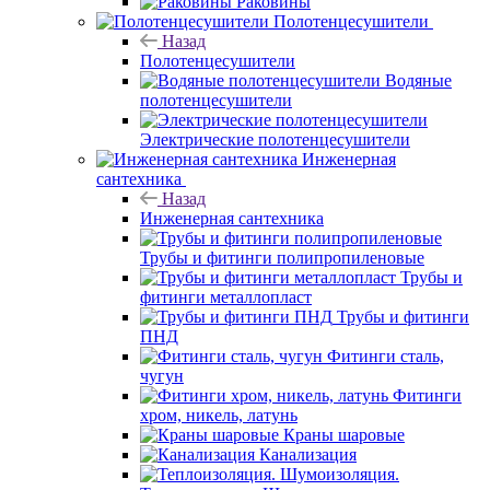
Раковины
Полотенцесушители
Назад
Полотенцесушители
Водяные
полотенцесушители
Электрические полотенцесушители
Инженерная
сантехника
Назад
Инженерная сантехника
Трубы и фитинги полипропиленовые
Трубы и
фитинги металлопласт
Трубы и фитинги
ПНД
Фитинги сталь,
чугун
Фитинги
хром, никель, латунь
Краны шаровые
Канализация