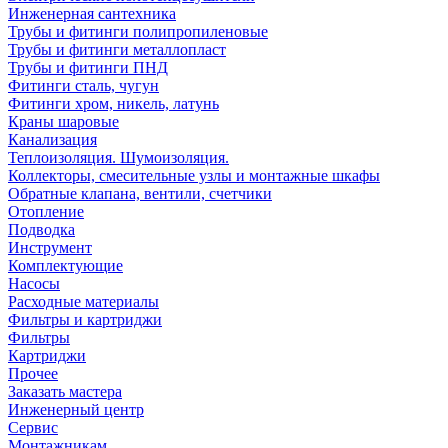
Инженерная сантехника
Трубы и фитинги полипропиленовые
Трубы и фитинги металлопласт
Трубы и фитинги ПНД
Фитинги сталь, чугун
Фитинги хром, никель, латунь
Краны шаровые
Канализация
Теплоизоляция. Шумоизоляция.
Коллекторы, смесительные узлы и монтажные шкафы
Обратные клапана, вентили, счетчики
Отопление
Подводка
Инструмент
Комплектующие
Насосы
Расходные материалы
Фильтры и картриджи
Фильтры
Картриджи
Прочее
Заказать мастера
Инженерный центр
Сервис
Монтажникам