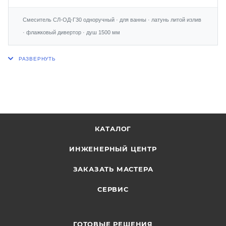
Смеситель СЛ-ОД-Г30 одноручный · для ванны · латунь литой излив
· флажковый дивертор · душ 1500 мм
КАТАЛОГ
ИНЖЕНЕРНЫЙ ЦЕНТР
ЗАКАЗАТЬ МАСТЕРА
СЕРВИС
ГОТОВЫЕ РЕШЕНИЯ