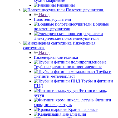
кухни кварцевые
Раковины
Полотенцесушители
Назад
Полотенцесушители
Водяные
полотенцесушители
Электрические полотенцесушители
Инженерная
сантехника
Назад
Инженерная сантехника
Трубы и фитинги полипропиленовые
Трубы и
фитинги металлопласт
Трубы и фитинги
ПНД
Фитинги сталь,
чугун
Фитинги
хром, никель, латунь
Краны шаровые
Канализация