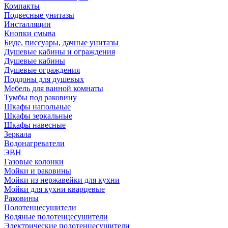
Компакты
Подвесные унитазы
Инсталляции
Кнопки смыва
Биде, писсуары, дачные унитазы
Душевые кабины и ограждения
Душевые кабины
Душевые ограждения
Поддоны для душевых
Мебель для ванной комнаты
Тумбы под раковину
Шкафы напольные
Шкафы зеркальные
Шкафы навесные
Зеркала
Водонагреватели
ЭВН
Газовые колонки
Мойки и раковины
Мойки из нержавейки для кухни
Мойки для кухни кварцевые
Раковины
Полотенцесушители
Водяные полотенцесушители
Электрические полотенцесушители