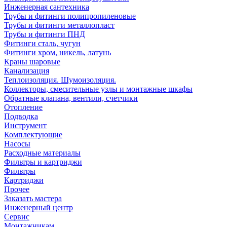
Инженерная сантехника
Трубы и фитинги полипропиленовые
Трубы и фитинги металлопласт
Трубы и фитинги ПНД
Фитинги сталь, чугун
Фитинги хром, никель, латунь
Краны шаровые
Канализация
Теплоизоляция. Шумоизоляция.
Коллекторы, смесительные узлы и монтажные шкафы
Обратные клапана, вентили, счетчики
Отопление
Подводка
Инструмент
Комплектующие
Насосы
Расходные материалы
Фильтры и картриджи
Фильтры
Картриджи
Прочее
Заказать мастера
Инженерный центр
Сервис
Монтажникам