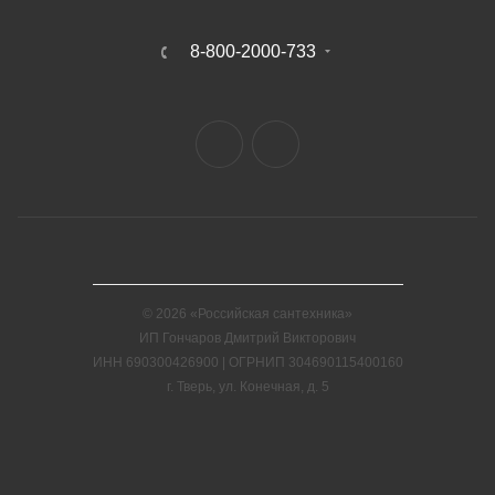
8-800-2000-733
© 2026 «Российская сантехника»
ИП Гончаров Дмитрий Викторович
ИНН 690300426900 | ОГРНИП 304690115400160
г. Тверь, ул. Конечная, д. 5