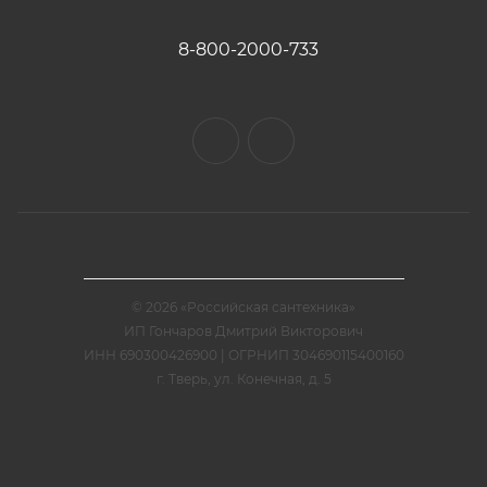
8-800-2000-733
© 2026 «Российская сантехника»
ИП Гончаров Дмитрий Викторович
ИНН 690300426900 | ОГРНИП 304690115400160
г. Тверь, ул. Конечная, д. 5