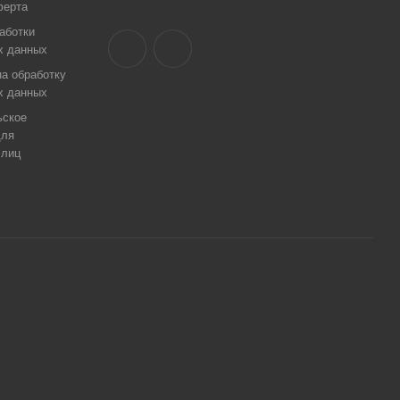
ферта
аботки
х данных
а обработку
х данных
ьское
для
 лиц