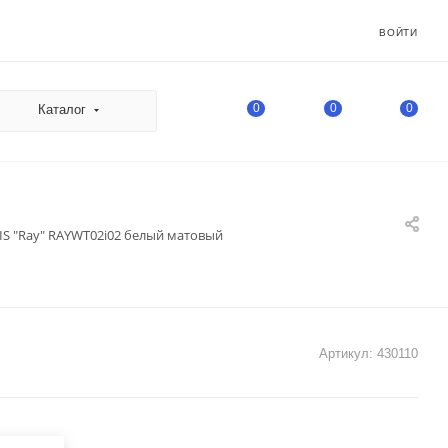
ВОЙТИ
0
0
0
Каталог
IS "Ray" RAYWT02i02 белый матовый
Артикул:
430110