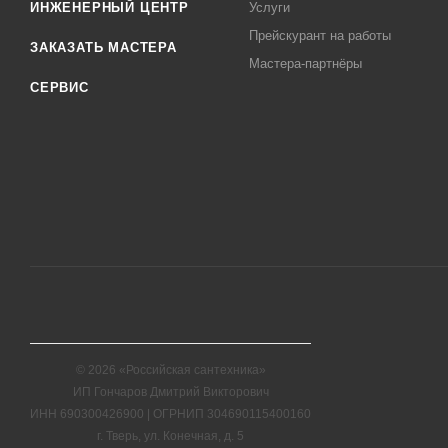
ИНЖЕНЕРНЫЙ ЦЕНТР
Услуги
Прейскурант на работы
ЗАКАЗАТЬ МАСТЕРА
Мастера-партнёры
СЕРВИС
© 2026 «Российская сантехника»
ИП Гончаров Дмитрий Викторович
ИНН 690300426900 | ОГРНИП 304690115400160
г. Тверь, ул. Конечная, д. 5