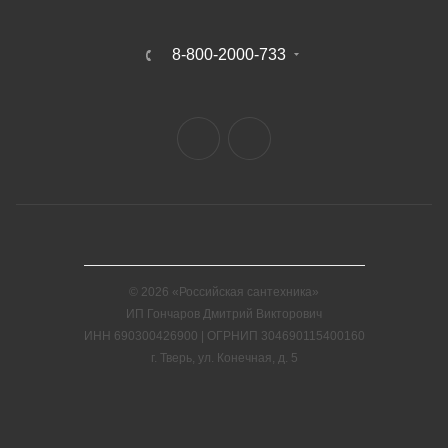
8-800-2000-733
© 2026 «Российская сантехника»
ИП Гончаров Дмитрий Викторович
ИНН 690300426900 | ОГРНИП 304690115400160
г. Тверь, ул. Конечная, д. 5