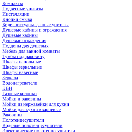
Компакты
Подвесные унитазы
Инсталляции
Кнопки смыва
Биде, писсуары, дачные унитазы
Душевые кабины и ограждения
Душевые кабины
Душевые ограждения
Поддоны для душевых
Мебель для ванной комнаты
Тумбы под раковину
Шкафы напольные
Шкафы зеркальные
Шкафы навесные
Зеркала
Водонагреватели
ЭВН
Газовые колонки
Мойки и раковины
Мойки из нержавейки для кухни
Мойки для кухни кварцевые
Раковины
Полотенцесушители
Водяные полотенцесушители
Электрические полотенцесушители