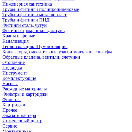
Инженерная сантехника
Трубы и фитинги полипропиленовые
Трубы и фитинги металлопласт
Трубы и фитинги ПНД
Фитинги сталь, чугун
Фитинги хром, никель, латунь
Краны шаровые
Канализация
Теплоизоляция. Шумоизоляция.
Коллекторы, смесительные узлы и монтажные шкафы
Обратные клапана, вентили, счетчики
Отопление
Подводка
Инструмент
Комплектующие
Насосы
Расходные материалы
Фильтры и картриджи
Фильтры
Картриджи
Прочее
Заказать мастера
Инженерный центр
Сервис
Монтажникам