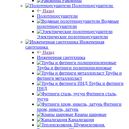
Раковины
Полотенцесушители
Назад
Полотенцесушители
Водяные
полотенцесушители
Электрические полотенцесушители
Инженерная
сантехника
Назад
Инженерная сантехника
Трубы и фитинги полипропиленовые
Трубы и
фитинги металлопласт
Трубы и фитинги
ПНД
Фитинги сталь,
чугун
Фитинги
хром, никель, латунь
Краны шаровые
Канализация