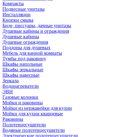
Компакты
Подвесные унитазы
Инсталляции
Кнопки смыва
Биде, писсуары, дачные унитазы
Душевые кабины и ограждения
Душевые кабины
Душевые ограждения
Поддоны для душевых
Мебель для ванной комнаты
Тумбы под раковину
Шкафы напольные
Шкафы зеркальные
Шкафы навесные
Зеркала
Водонагреватели
ЭВН
Газовые колонки
Мойки и раковины
Мойки из нержавейки для кухни
Мойки для кухни кварцевые
Раковины
Полотенцесушители
Водяные полотенцесушители
Электрические полотенцесушители