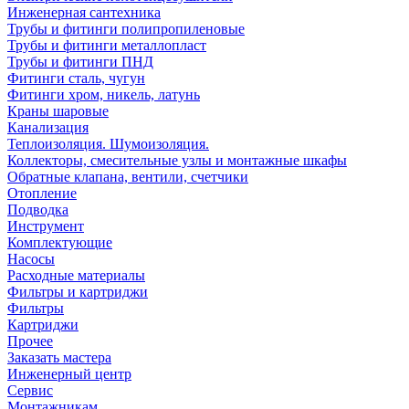
Инженерная сантехника
Трубы и фитинги полипропиленовые
Трубы и фитинги металлопласт
Трубы и фитинги ПНД
Фитинги сталь, чугун
Фитинги хром, никель, латунь
Краны шаровые
Канализация
Теплоизоляция. Шумоизоляция.
Коллекторы, смесительные узлы и монтажные шкафы
Обратные клапана, вентили, счетчики
Отопление
Подводка
Инструмент
Комплектующие
Насосы
Расходные материалы
Фильтры и картриджи
Фильтры
Картриджи
Прочее
Заказать мастера
Инженерный центр
Сервис
Монтажникам