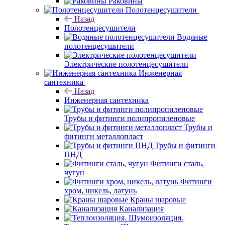
Раковины
Полотенцесушители
Назад
Полотенцесушители
Водяные
полотенцесушители
Электрические полотенцесушители
Инженерная
сантехника
Назад
Инженерная сантехника
Трубы и фитинги полипропиленовые
Трубы и
фитинги металлопласт
Трубы и фитинги
ПНД
Фитинги сталь,
чугун
Фитинги
хром, никель, латунь
Краны шаровые
Канализация