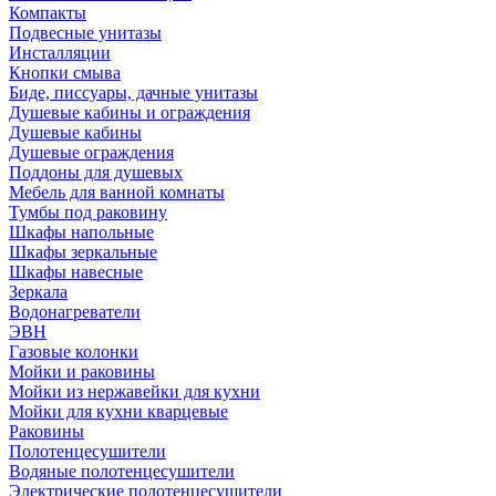
Компакты
Подвесные унитазы
Инсталляции
Кнопки смыва
Биде, писсуары, дачные унитазы
Душевые кабины и ограждения
Душевые кабины
Душевые ограждения
Поддоны для душевых
Мебель для ванной комнаты
Тумбы под раковину
Шкафы напольные
Шкафы зеркальные
Шкафы навесные
Зеркала
Водонагреватели
ЭВН
Газовые колонки
Мойки и раковины
Мойки из нержавейки для кухни
Мойки для кухни кварцевые
Раковины
Полотенцесушители
Водяные полотенцесушители
Электрические полотенцесушители