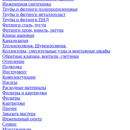
Инженерная сантехника
Трубы и фитинги полипропиленовые
Трубы и фитинги металлопласт
Трубы и фитинги ПНД
Фитинги сталь, чугун
Фитинги хром, никель, латунь
Краны шаровые
Канализация
Теплоизоляция. Шумоизоляция.
Коллекторы, смесительные узлы и монтажные шкафы
Обратные клапана, вентили, счетчики
Отопление
Подводка
Инструмент
Комплектующие
Насосы
Расходные материалы
Фильтры и картриджи
Фильтры
Картриджи
Прочее
Заказать мастера
Инженерный центр
Сервис
Монтажникам