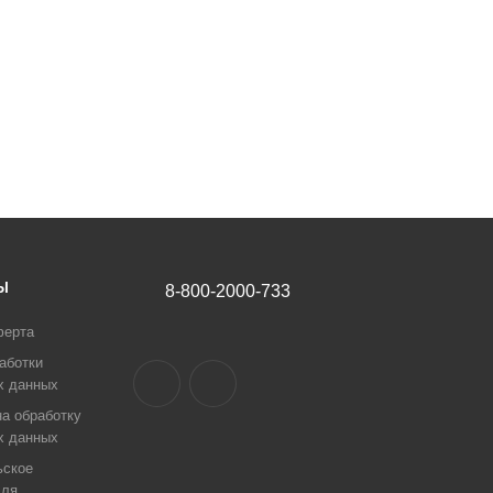
Ы
8-800-2000-733
ферта
аботки
х данных
а обработку
х данных
ьское
для