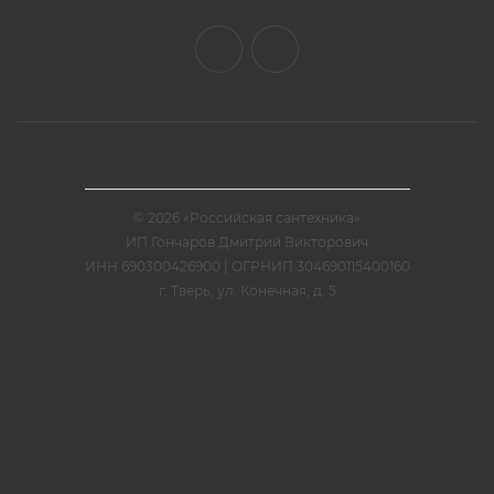
© 2026 «Российская сантехника»
ИП Гончаров Дмитрий Викторович
ИНН 690300426900 | ОГРНИП 304690115400160
г. Тверь, ул. Конечная, д. 5