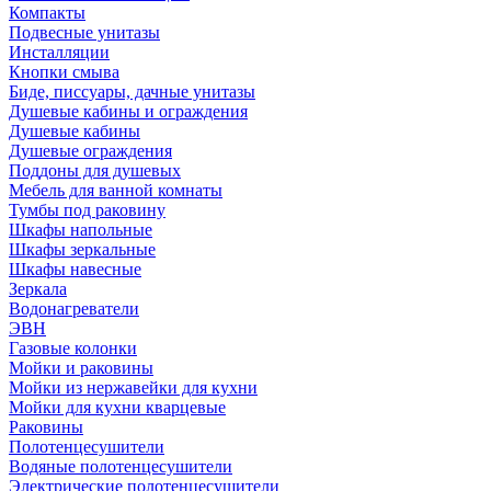
Компакты
Подвесные унитазы
Инсталляции
Кнопки смыва
Биде, писсуары, дачные унитазы
Душевые кабины и ограждения
Душевые кабины
Душевые ограждения
Поддоны для душевых
Мебель для ванной комнаты
Тумбы под раковину
Шкафы напольные
Шкафы зеркальные
Шкафы навесные
Зеркала
Водонагреватели
ЭВН
Газовые колонки
Мойки и раковины
Мойки из нержавейки для кухни
Мойки для кухни кварцевые
Раковины
Полотенцесушители
Водяные полотенцесушители
Электрические полотенцесушители