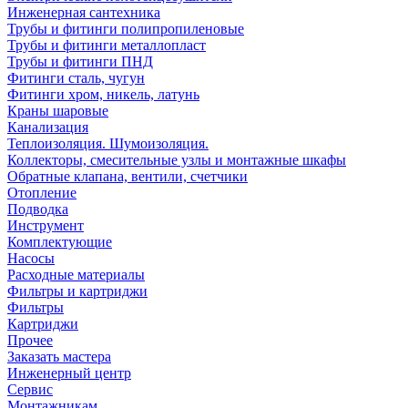
Инженерная сантехника
Трубы и фитинги полипропиленовые
Трубы и фитинги металлопласт
Трубы и фитинги ПНД
Фитинги сталь, чугун
Фитинги хром, никель, латунь
Краны шаровые
Канализация
Теплоизоляция. Шумоизоляция.
Коллекторы, смесительные узлы и монтажные шкафы
Обратные клапана, вентили, счетчики
Отопление
Подводка
Инструмент
Комплектующие
Насосы
Расходные материалы
Фильтры и картриджи
Фильтры
Картриджи
Прочее
Заказать мастера
Инженерный центр
Сервис
Монтажникам