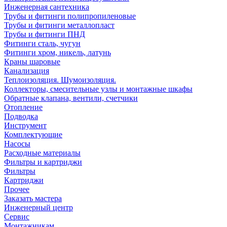
Инженерная сантехника
Трубы и фитинги полипропиленовые
Трубы и фитинги металлопласт
Трубы и фитинги ПНД
Фитинги сталь, чугун
Фитинги хром, никель, латунь
Краны шаровые
Канализация
Теплоизоляция. Шумоизоляция.
Коллекторы, смесительные узлы и монтажные шкафы
Обратные клапана, вентили, счетчики
Отопление
Подводка
Инструмент
Комплектующие
Насосы
Расходные материалы
Фильтры и картриджи
Фильтры
Картриджи
Прочее
Заказать мастера
Инженерный центр
Сервис
Монтажникам