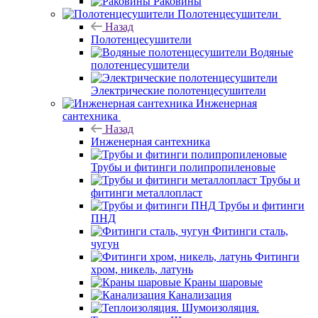
Раковины
Полотенцесушители
Назад
Полотенцесушители
Водяные
полотенцесушители
Электрические полотенцесушители
Инженерная
сантехника
Назад
Инженерная сантехника
Трубы и фитинги полипропиленовые
Трубы и
фитинги металлопласт
Трубы и фитинги
ПНД
Фитинги сталь,
чугун
Фитинги
хром, никель, латунь
Краны шаровые
Канализация