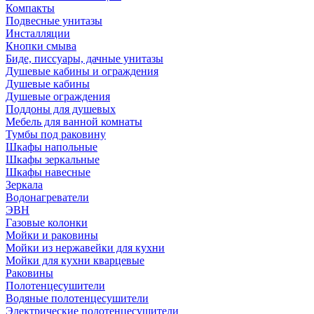
Компакты
Подвесные унитазы
Инсталляции
Кнопки смыва
Биде, писсуары, дачные унитазы
Душевые кабины и ограждения
Душевые кабины
Душевые ограждения
Поддоны для душевых
Мебель для ванной комнаты
Тумбы под раковину
Шкафы напольные
Шкафы зеркальные
Шкафы навесные
Зеркала
Водонагреватели
ЭВН
Газовые колонки
Мойки и раковины
Мойки из нержавейки для кухни
Мойки для кухни кварцевые
Раковины
Полотенцесушители
Водяные полотенцесушители
Электрические полотенцесушители