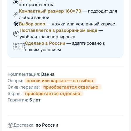
💰
потери качества
Компактный размер 160×70
— подходит для
📏
любой ванной
🛠️
Выбор опор
— ножки или усиленный каркас
Поставляется в разобранном виде
—
📦
удобная транспортировка
Сделано в России
— адаптировано к
🇷🇺
нашим условиям
Комплектация:
Ванна
Опоры:
ножки или каркас — на выбор
Слив-перелив:
приобретается отдельно
Экран:
приобретается отдельно
Гарантия:
5 лет
📦
Доставка:
по России