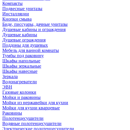
Компакты
Подвесные унитазы
Инсталляции
Кнопки смыва
Биде, писсуары, дачные унитазы
Душевые кабины и ограждения
Душевые кабины
Душевые ограждения
Поддоны для душевых
Мебель для ванной комнаты
Тумбы под раковину
Шкафы напольные
Шкафы зеркальные
Шкафы навесные
Зеркала
Водонагреватели
ЭВН
Газовые колонки
Мойки и раковины
Мойки из нержавейки для кухни
Мойки для кухни кварцевые
Раковины
Полотенцесушители
Водяные полотенцесушители
Электрические полотенцесушители