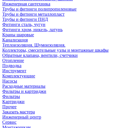
Инженерная сантехника
Трубы и фитинги полипропиленовые
Трубы и фитинги металлопласт
Трубы и фитинги ПНД
Фитинги сталь, чугун
Фитинги хром, никель, латунь
Краны шаровые
Канализация
Теплоизоляция. Шумоизоляция.
Коллекторы, смесительные узлы и монтажные шкафы
Обратные клапана, вентили, счетчики
Отопление
Подводка
Инструмент
Комплектующие
Насосы
Расходные материалы
Фильтры и картриджи
Фильтры
Картриджи
Прочее
Заказать мастера
Инженерный центр
Сервис
Монтажникам