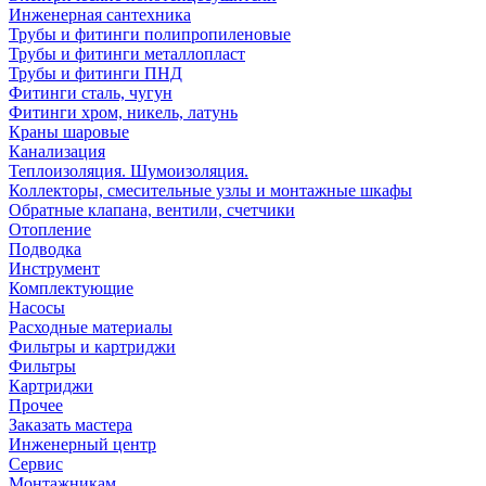
Инженерная сантехника
Трубы и фитинги полипропиленовые
Трубы и фитинги металлопласт
Трубы и фитинги ПНД
Фитинги сталь, чугун
Фитинги хром, никель, латунь
Краны шаровые
Канализация
Теплоизоляция. Шумоизоляция.
Коллекторы, смесительные узлы и монтажные шкафы
Обратные клапана, вентили, счетчики
Отопление
Подводка
Инструмент
Комплектующие
Насосы
Расходные материалы
Фильтры и картриджи
Фильтры
Картриджи
Прочее
Заказать мастера
Инженерный центр
Сервис
Монтажникам