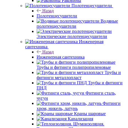
Раковины
Полотенцесушители
Назад
Полотенцесушители
Водяные
полотенцесушители
Электрические полотенцесушители
Инженерная
сантехника
Назад
Инженерная сантехника
Трубы и фитинги полипропиленовые
Трубы и
фитинги металлопласт
Трубы и фитинги
ПНД
Фитинги сталь,
чугун
Фитинги
хром, никель, латунь
Краны шаровые
Канализация