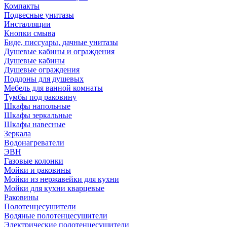
Компакты
Подвесные унитазы
Инсталляции
Кнопки смыва
Биде, писсуары, дачные унитазы
Душевые кабины и ограждения
Душевые кабины
Душевые ограждения
Поддоны для душевых
Мебель для ванной комнаты
Тумбы под раковину
Шкафы напольные
Шкафы зеркальные
Шкафы навесные
Зеркала
Водонагреватели
ЭВН
Газовые колонки
Мойки и раковины
Мойки из нержавейки для кухни
Мойки для кухни кварцевые
Раковины
Полотенцесушители
Водяные полотенцесушители
Электрические полотенцесушители