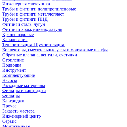
Инженерная сантехника
Трубы и фитинги полипропиленовые
Трубы и фитинги металлопласт
Трубы и фитинги ПНД
Фитинги сталь, чугун
Фитинги хром, никель, латунь
Краны шаровые
Канализация
Теплоизоляция. Шумоизоляция.
Коллекторы, смесительные узлы и монтажные шкафы
Обратные клапана, вентили, счетчики
Отопление
Подводка
Инструмент
Комплектующие
Насосы
Расходные материалы
Фильтры и картриджи
Фильтры
Картриджи
Прочее
Заказать мастера
Инженерный центр
Сервис
Монтажникам