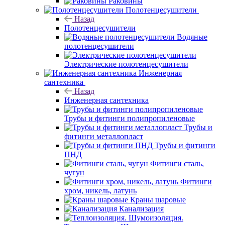
Раковины
Полотенцесушители
Назад
Полотенцесушители
Водяные
полотенцесушители
Электрические полотенцесушители
Инженерная
сантехника
Назад
Инженерная сантехника
Трубы и фитинги полипропиленовые
Трубы и
фитинги металлопласт
Трубы и фитинги
ПНД
Фитинги сталь,
чугун
Фитинги
хром, никель, латунь
Краны шаровые
Канализация