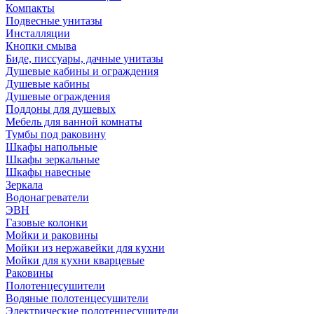
Компакты
Подвесные унитазы
Инсталляции
Кнопки смыва
Биде, писсуары, дачные унитазы
Душевые кабины и ограждения
Душевые кабины
Душевые ограждения
Поддоны для душевых
Мебель для ванной комнаты
Тумбы под раковину
Шкафы напольные
Шкафы зеркальные
Шкафы навесные
Зеркала
Водонагреватели
ЭВН
Газовые колонки
Мойки и раковины
Мойки из нержавейки для кухни
Мойки для кухни кварцевые
Раковины
Полотенцесушители
Водяные полотенцесушители
Электрические полотенцесушители