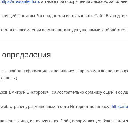
а
https://rossantech.ru
, а также при оформлении Заказов, заполне
астоящей Политикой и продолжая использовать Сайт, Вы подтве
ьна для ознакомления всеми лицами, допущенными к обработке
и определения
ые – любая информация, относящаяся к прямо или косвенно о
 данных).
чаров Дмитрий Викторович, самостоятельно организующий и ос
ь web-страниц, размещенных в сети Интернет по адресу:
https://
купатель – лицо, использующее Сайт, оформляющее Заказы или