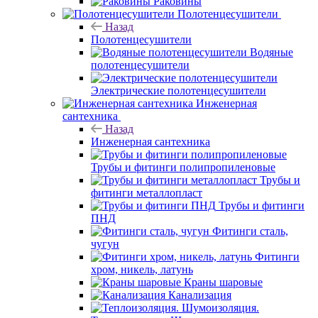
Раковины
Полотенцесушители
Назад
Полотенцесушители
Водяные
полотенцесушители
Электрические полотенцесушители
Инженерная
сантехника
Назад
Инженерная сантехника
Трубы и фитинги полипропиленовые
Трубы и
фитинги металлопласт
Трубы и фитинги
ПНД
Фитинги сталь,
чугун
Фитинги
хром, никель, латунь
Краны шаровые
Канализация