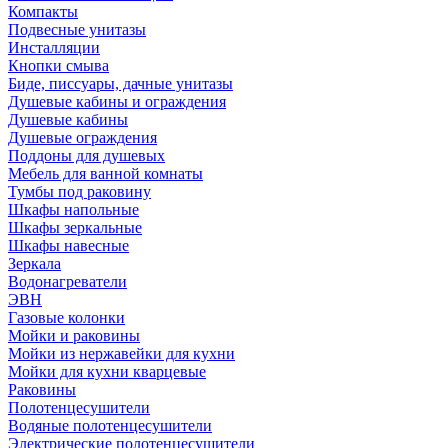
Компакты
Подвесные унитазы
Инсталляции
Кнопки смыва
Биде, писсуары, дачные унитазы
Душевые кабины и ограждения
Душевые кабины
Душевые ограждения
Поддоны для душевых
Мебель для ванной комнаты
Тумбы под раковину
Шкафы напольные
Шкафы зеркальные
Шкафы навесные
Зеркала
Водонагреватели
ЭВН
Газовые колонки
Мойки и раковины
Мойки из нержавейки для кухни
Мойки для кухни кварцевые
Раковины
Полотенцесушители
Водяные полотенцесушители
Электрические полотенцесушители