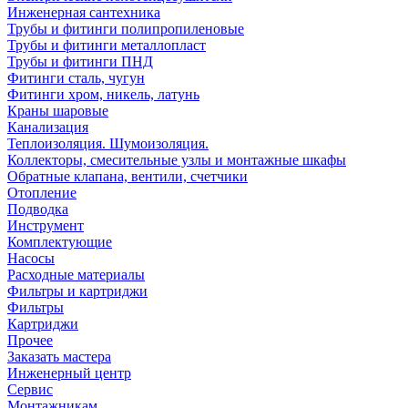
Инженерная сантехника
Трубы и фитинги полипропиленовые
Трубы и фитинги металлопласт
Трубы и фитинги ПНД
Фитинги сталь, чугун
Фитинги хром, никель, латунь
Краны шаровые
Канализация
Теплоизоляция. Шумоизоляция.
Коллекторы, смесительные узлы и монтажные шкафы
Обратные клапана, вентили, счетчики
Отопление
Подводка
Инструмент
Комплектующие
Насосы
Расходные материалы
Фильтры и картриджи
Фильтры
Картриджи
Прочее
Заказать мастера
Инженерный центр
Сервис
Монтажникам