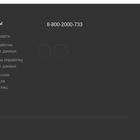
Ы
8-800-2000-733
ферта
аботки
х данных
а обработку
х данных
ьское
для
 лиц