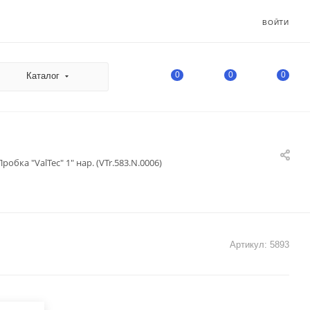
ВОЙТИ
0
0
0
Каталог
Пробка "ValTec" 1" нар. (VTr.583.N.0006)
Артикул:
5893