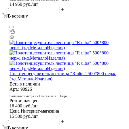
14 950
руб.
/шт
В корзину
Полотенцесушитель лестница "R ultra" 500*800 нерж.
(з-д.МеталлоИзделия)
Есть в наличии
Арт.: 90926
Самовывоз завтра из 1 магазина в г. Тверь
Розничная цена
16 400
руб.
/шт
Цена Интернет-магазина
15 580
руб.
/шт
В корзину