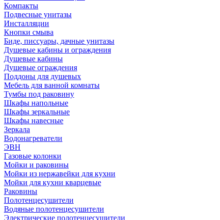
Компакты
Подвесные унитазы
Инсталляции
Кнопки смыва
Биде, писсуары, дачные унитазы
Душевые кабины и ограждения
Душевые кабины
Душевые ограждения
Поддоны для душевых
Мебель для ванной комнаты
Тумбы под раковину
Шкафы напольные
Шкафы зеркальные
Шкафы навесные
Зеркала
Водонагреватели
ЭВН
Газовые колонки
Мойки и раковины
Мойки из нержавейки для кухни
Мойки для кухни кварцевые
Раковины
Полотенцесушители
Водяные полотенцесушители
Электрические полотенцесушители