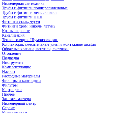
Инженерная сантехника
Трубы и фитинги полипропиленовые
Трубы и фитинги металлопласт
Трубы и фитинги ПНД
Фитинги сталь, чугун
Фитинги хром, никель, латунь
Краны шаровые
Канализация
Теплоизоляция. Шумоизоляция.
Коллекторы, смесительные узлы и монтажные шкафы
Обратные клапана, вентили, счетчики
Отопление
Подводка
Инструмент
Комплектующие
Насосы
Расходные материалы
Фильтры и картриджи
Фильтры
Картриджи
Прочее
Заказать мастера
Инженерный центр
Сервис
Монтажникам