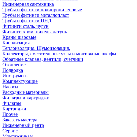
Инженерная сантехника
Трубы и фитинги полипропиленовые
Трубы и фитинги металлопласт
Трубы и фитинги ПНД
Фитинги сталь, чугун
Фитинги хром, никель, латунь
Краны шаровые
Канализация
Теплоизоляция. Шумоизоляция.
Коллекторы, смесительные узлы и монтажные шкафы
Обратные клапана, вентили, счетчики
Отопление
Подводка
Инструмент
Комплектующие
Насосы
Расходные материалы
Фильтры и картриджи
Фильтры
Картриджи
Прочее
Заказать мастера
Инженерный центр
Сервис
Монтажникам