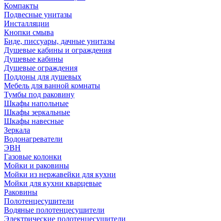
Компакты
Подвесные унитазы
Инсталляции
Кнопки смыва
Биде, писсуары, дачные унитазы
Душевые кабины и ограждения
Душевые кабины
Душевые ограждения
Поддоны для душевых
Мебель для ванной комнаты
Тумбы под раковину
Шкафы напольные
Шкафы зеркальные
Шкафы навесные
Зеркала
Водонагреватели
ЭВН
Газовые колонки
Мойки и раковины
Мойки из нержавейки для кухни
Мойки для кухни кварцевые
Раковины
Полотенцесушители
Водяные полотенцесушители
Электрические полотенцесушители