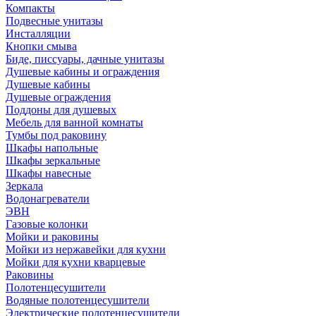
Компакты
Подвесные унитазы
Инсталляции
Кнопки смыва
Биде, писсуары, дачные унитазы
Душевые кабины и ограждения
Душевые кабины
Душевые ограждения
Поддоны для душевых
Мебель для ванной комнаты
Тумбы под раковину
Шкафы напольные
Шкафы зеркальные
Шкафы навесные
Зеркала
Водонагреватели
ЭВН
Газовые колонки
Мойки и раковины
Мойки из нержавейки для кухни
Мойки для кухни кварцевые
Раковины
Полотенцесушители
Водяные полотенцесушители
Электрические полотенцесушители