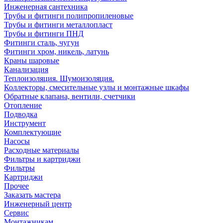
Инженерная сантехника
Трубы и фитинги полипропиленовые
Трубы и фитинги металлопласт
Трубы и фитинги ПНД
Фитинги сталь, чугун
Фитинги хром, никель, латунь
Краны шаровые
Канализация
Теплоизоляция. Шумоизоляция.
Коллекторы, смесительные узлы и монтажные шкафы
Обратные клапана, вентили, счетчики
Отопление
Подводка
Инструмент
Комплектующие
Насосы
Расходные материалы
Фильтры и картриджи
Фильтры
Картриджи
Прочее
Заказать мастера
Инженерный центр
Сервис
Монтажникам