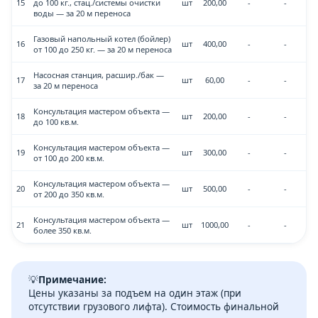
15
до 100 кг., стац./системы очистки
шт
200,00
-
-
воды — за 20 м переноса
Газовый напольный котел (бойлер)
16
шт
400,00
-
-
от 100 до 250 кг. — за 20 м переноса
Насосная станция, расшир./бак —
17
шт
60,00
-
-
за 20 м переноса
Консультация мастером объекта —
18
шт
200,00
-
-
до 100 кв.м.
Консультация мастером объекта —
19
шт
300,00
-
-
от 100 до 200 кв.м.
Консультация мастером объекта —
20
шт
500,00
-
-
от 200 до 350 кв.м.
Консультация мастером объекта —
21
шт
1000,00
-
-
более 350 кв.м.
💡
Примечание:
Цены указаны за подъем на один этаж (при
отсутствии грузового лифта). Стоимость финальной