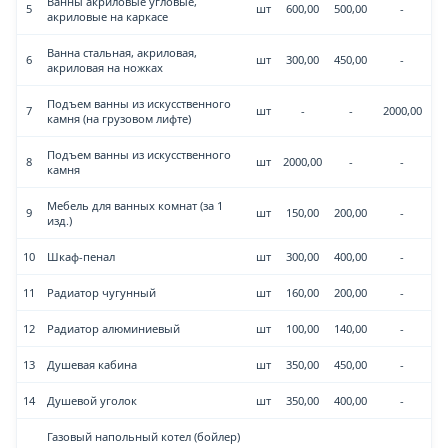
Ванны акриловые угловые,
5
шт
600,00
500,00
-
акриловые на каркасе
Ванна стальная, акриловая,
6
шт
300,00
450,00
-
акриловая на ножках
Подъем ванны из искусственного
7
шт
-
-
2000,00
камня (на грузовом лифте)
Подъем ванны из искусственного
8
шт
2000,00
-
-
камня
Мебель для ванных комнат (за 1
9
шт
150,00
200,00
-
изд.)
10
Шкаф-пенал
шт
300,00
400,00
-
11
Радиатор чугунный
шт
160,00
200,00
-
12
Радиатор алюминиевый
шт
100,00
140,00
-
13
Душевая кабина
шт
350,00
450,00
-
14
Душевой уголок
шт
350,00
400,00
-
Газовый напольный котел (бойлер)