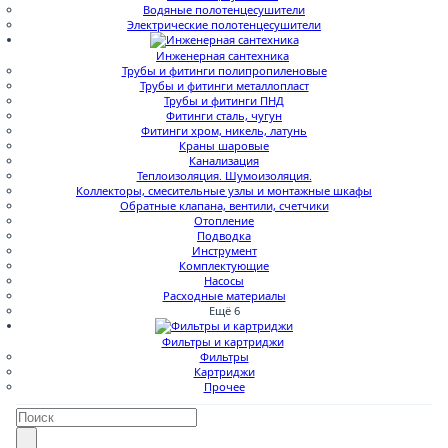
Водяные полотенцесушители
Электрические полотенцесушители
Инженерная сантехника
Трубы и фитинги полипропиленовые
Трубы и фитинги металлопласт
Трубы и фитинги ПНД
Фитинги сталь, чугун
Фитинги хром, никель, латунь
Краны шаровые
Канализация
Теплоизоляция. Шумоизоляция.
Коллекторы, смесительные узлы и монтажные шкафы
Обратные клапана, вентили, счетчики
Отопление
Подводка
Инструмент
Комплектующие
Насосы
Расходные материалы
Ещё 6
Фильтры и картриджи
Фильтры
Картриджи
Прочее