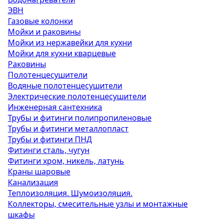
ЭВН
Газовые колонки
Мойки и раковины
Мойки из нержавейки для кухни
Мойки для кухни кварцевые
Раковины
Полотенцесушители
Водяные полотенцесушители
Электрические полотенцесушители
Инженерная сантехника
Трубы и фитинги полипропиленовые
Трубы и фитинги металлопласт
Трубы и фитинги ПНД
Фитинги сталь, чугун
Фитинги хром, никель, латунь
Краны шаровые
Канализация
Теплоизоляция. Шумоизоляция.
Коллекторы, смесительные узлы и монтажные
шкафы