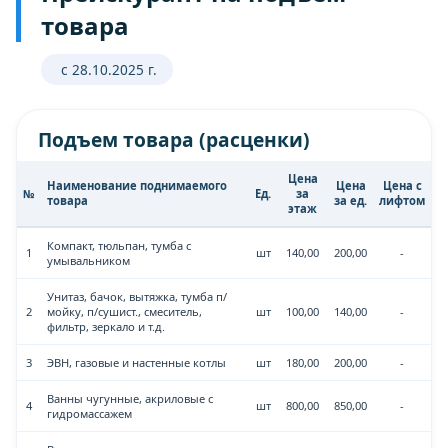
товара
с 28.10.2025 г.
Подъем товара (расценки)
Цена
Наименование поднимаемого
Цена
Цена с
№
Ед.
за
товара
за ед.
лифтом
этаж
Компакт, тюльпан, тумба с
1
шт
140,00
200,00
-
умывальником
Унитаз, бачок, вытяжка, тумба п/
2
мойку, п/сушист., смеситель,
шт
100,00
140,00
-
фильтр, зеркало и т.д.
3
ЭВН, газовые и настенные котлы
шт
180,00
200,00
-
Ванны чугунные, акриловые с
4
шт
800,00
850,00
-
гидромассажем