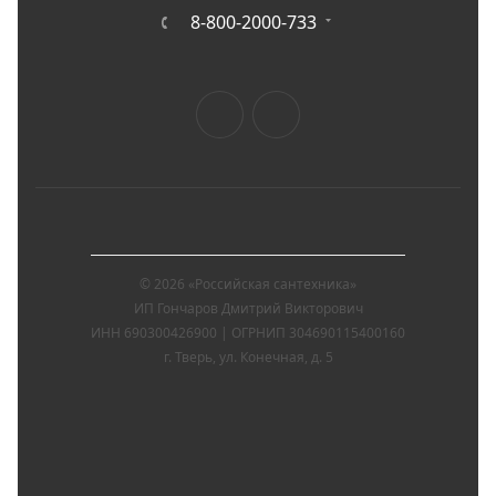
8-800-2000-733
© 2026 «Российская сантехника»
ИП Гончаров Дмитрий Викторович
ИНН 690300426900 | ОГРНИП 304690115400160
г. Тверь, ул. Конечная, д. 5