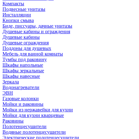
Компакты
Подвесные унитазы
Инсталляции
Кнопки смыва
Биде, писсуары, дачные унитазы
Душевые кабины и ограждения
Душевые кабины
Душевые ограждения
Поддоны для душевых
Мебель для ванной комнаты
Тумбы под раковину
Шкафы напольные
Шкафы зеркальные
Шкафы навесные
Зеркала
Водонагреватели
ЭВН
Газовые колонки
Мойки и раковины
Мойки из нержавейки для кухни
Мойки для кухни кварцевые
Раковины
Полотенцесушители
Водяные полотенцесушители
Электрические полотенцесушители