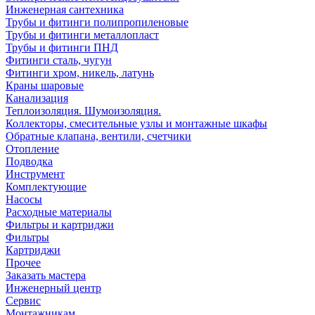
Инженерная сантехника
Трубы и фитинги полипропиленовые
Трубы и фитинги металлопласт
Трубы и фитинги ПНД
Фитинги сталь, чугун
Фитинги хром, никель, латунь
Краны шаровые
Канализация
Теплоизоляция. Шумоизоляция.
Коллекторы, смесительные узлы и монтажные шкафы
Обратные клапана, вентили, счетчики
Отопление
Подводка
Инструмент
Комплектующие
Насосы
Расходные материалы
Фильтры и картриджи
Фильтры
Картриджи
Прочее
Заказать мастера
Инженерный центр
Сервис
Монтажникам