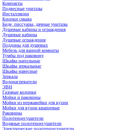
Компакты
Подвесные унитазы
Инсталляции
Кнопки смыва
Биде, писсуары, дачные унитазы
Душевые кабины и ограждения
Душевые кабины
Душевые ограждения
Поддоны для душевых
Мебель для ванной комнаты
Тумбы под раковину
Шкафы напольные
Шкафы зеркальные
Шкафы навесные
Зеркала
Водонагреватели
ЭВН
Газовые колонки
Мойки и раковины
Мойки из нержавейки для кухни
Мойки для кухни кварцевые
Раковины
Полотенцесушители
Водяные полотенцесушители
Электрические полотенцесушители