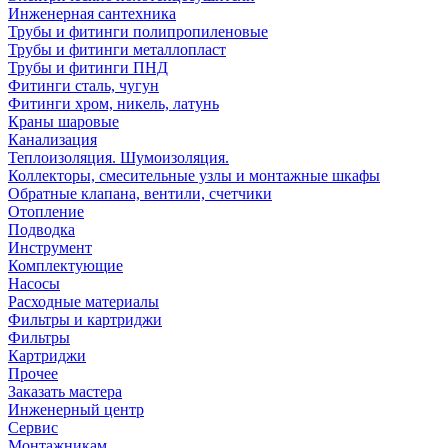
Инженерная сантехника
Трубы и фитинги полипропиленовые
Трубы и фитинги металлопласт
Трубы и фитинги ПНД
Фитинги сталь, чугун
Фитинги хром, никель, латунь
Краны шаровые
Канализация
Теплоизоляция. Шумоизоляция.
Коллекторы, смесительные узлы и монтажные шкафы
Обратные клапана, вентили, счетчики
Отопление
Подводка
Инструмент
Комплектующие
Насосы
Расходные материалы
Фильтры и картриджи
Фильтры
Картриджи
Прочее
Заказать мастера
Инженерный центр
Сервис
Монтажникам