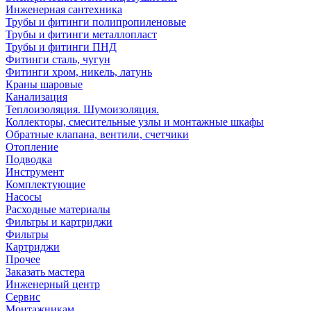
Инженерная сантехника
Трубы и фитинги полипропиленовые
Трубы и фитинги металлопласт
Трубы и фитинги ПНД
Фитинги сталь, чугун
Фитинги хром, никель, латунь
Краны шаровые
Канализация
Теплоизоляция. Шумоизоляция.
Коллекторы, смесительные узлы и монтажные шкафы
Обратные клапана, вентили, счетчики
Отопление
Подводка
Инструмент
Комплектующие
Насосы
Расходные материалы
Фильтры и картриджи
Фильтры
Картриджи
Прочее
Заказать мастера
Инженерный центр
Сервис
Монтажникам