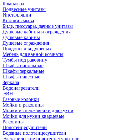
Компакты
Подвесные унитазы
Инсталляции
Кнопки смыва
Биде, писсуары, дачные унитазы
Душевые кабины и ограждения
Душевые кабины
Душевые ограждения
Поддоны для душевых
Мебель для ванной комнаты
Тумбы под раковину
Шкафы напольные
Шкафы зеркальные
Шкафы навесные
Зеркала
Водонагреватели
ЭВН
Газовые колонки
Мойки и раковины
Мойки из нержавейки для кухни
Мойки для кухни кварцевые
Раковины
Полотенцесушители
Водяные полотенцесушители
Электрические полотенцесушители