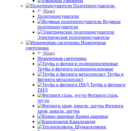
Раковины
Полотенцесушители
Назад
Полотенцесушители
Водяные
полотенцесушители
Электрические полотенцесушители
Инженерная
сантехника
Назад
Инженерная сантехника
Трубы и фитинги полипропиленовые
Трубы и
фитинги металлопласт
Трубы и фитинги
ПНД
Фитинги сталь,
чугун
Фитинги
хром, никель, латунь
Краны шаровые
Канализация