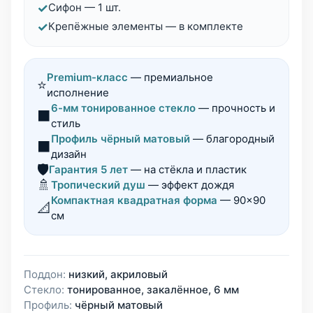
✓
Сифон — 1 шт.
✓
Крепёжные элементы — в комплекте
Premium-класс
— премиальное
⭐
исполнение
6-мм тонированное стекло
— прочность и
⬛
стиль
Профиль чёрный матовый
— благородный
⬛
дизайн
🛡️
Гарантия 5 лет
— на стёкла и пластик
🚿
Тропический душ
— эффект дождя
Компактная квадратная форма
— 90×90
📐
см
Поддон:
низкий, акриловый
Стекло:
тонированное, закалённое, 6 мм
Профиль:
чёрный матовый