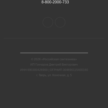
8-800-2000-733
© 2026 «Российская сантехника»
ИП Гончаров Дмитрий Викторович
ИНН 690300426900 | ОГРНИП 304690115400160
г. Тверь, ул. Конечная, д. 5