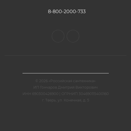
8-800-2000-733
© 2026 «Российская сантехника»
ИП Гончаров Дмитрий Викторович
ИНН 690300426900 | ОГРНИП 304690115400160
г. Тверь, ул. Конечная, д. 5