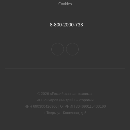
Cookies
8-800-2000-733
© 2026 «Российская сантехника»
ИП Гончаров Дмитрий Викторович
ИНН 690300426900 | ОГРНИП 304690115400160
г. Тверь, ул. Конечная, д. 5