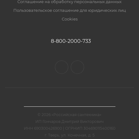
Соглашение на обработку персональных данных
Пользовательское соглашение для юридических лиц
Cookies
8-800-2000-733
© 2026 «Российская сантехника»
ИП Гончаров Дмитрий Викторович
ИНН 690300426900 | ОГРНИП 304690115400160
г. Тверь, ул. Конечная, д. 5