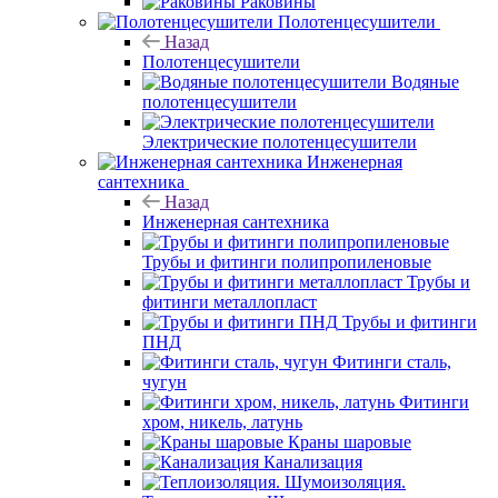
Раковины
Полотенцесушители
Назад
Полотенцесушители
Водяные
полотенцесушители
Электрические полотенцесушители
Инженерная
сантехника
Назад
Инженерная сантехника
Трубы и фитинги полипропиленовые
Трубы и
фитинги металлопласт
Трубы и фитинги
ПНД
Фитинги сталь,
чугун
Фитинги
хром, никель, латунь
Краны шаровые
Канализация