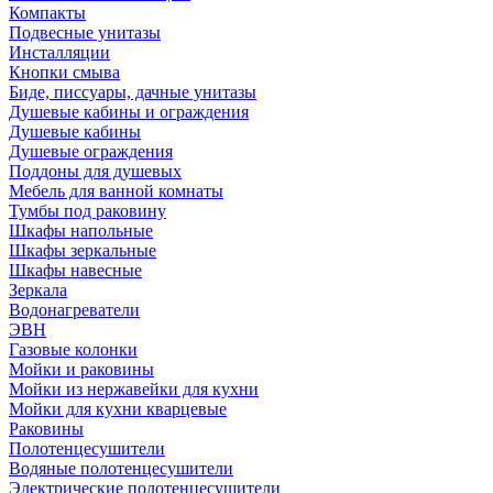
Компакты
Подвесные унитазы
Инсталляции
Кнопки смыва
Биде, писсуары, дачные унитазы
Душевые кабины и ограждения
Душевые кабины
Душевые ограждения
Поддоны для душевых
Мебель для ванной комнаты
Тумбы под раковину
Шкафы напольные
Шкафы зеркальные
Шкафы навесные
Зеркала
Водонагреватели
ЭВН
Газовые колонки
Мойки и раковины
Мойки из нержавейки для кухни
Мойки для кухни кварцевые
Раковины
Полотенцесушители
Водяные полотенцесушители
Электрические полотенцесушители