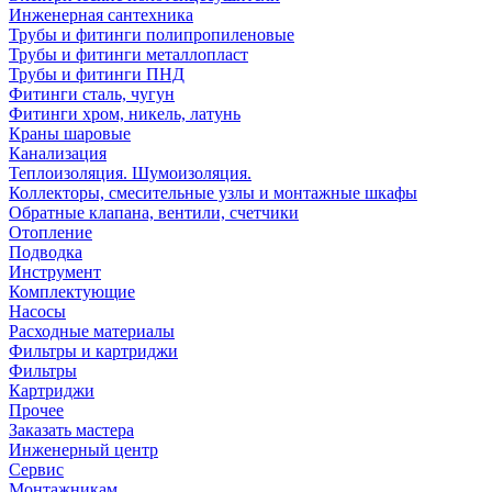
Инженерная сантехника
Трубы и фитинги полипропиленовые
Трубы и фитинги металлопласт
Трубы и фитинги ПНД
Фитинги сталь, чугун
Фитинги хром, никель, латунь
Краны шаровые
Канализация
Теплоизоляция. Шумоизоляция.
Коллекторы, смесительные узлы и монтажные шкафы
Обратные клапана, вентили, счетчики
Отопление
Подводка
Инструмент
Комплектующие
Насосы
Расходные материалы
Фильтры и картриджи
Фильтры
Картриджи
Прочее
Заказать мастера
Инженерный центр
Сервис
Монтажникам