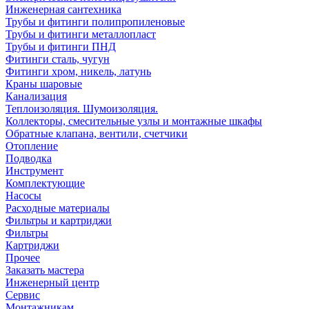
Инженерная сантехника
Трубы и фитинги полипропиленовые
Трубы и фитинги металлопласт
Трубы и фитинги ПНД
Фитинги сталь, чугун
Фитинги хром, никель, латунь
Краны шаровые
Канализация
Теплоизоляция. Шумоизоляция.
Коллекторы, смесительные узлы и монтажные шкафы
Обратные клапана, вентили, счетчики
Отопление
Подводка
Инструмент
Комплектующие
Насосы
Расходные материалы
Фильтры и картриджи
Фильтры
Картриджи
Прочее
Заказать мастера
Инженерный центр
Сервис
Монтажникам