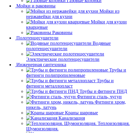
Газовые колонки
Мойки и раковины
Мойки из
нержавейки для кухни
Мойки для кухни
кварцевые
Раковины
Полотенцесушители
Водяные
полотенцесушители
Электрические полотенцесушители
Инженерная сантехника
Трубы и
фитинги полипропиленовые
Трубы и
фитинги металлопласт
Трубы и фитинги ПНД
Фитинги сталь, чугун
Фитинги хром,
никель, латунь
Краны шаровые
Канализация
Теплоизоляция.
Шумоизоляция.