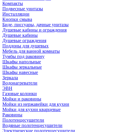
Компакты
Подвесные унитазы
Инсталляции
Кнопки смыва
Биде, писсуары, дачные унитазы
Душевые кабины и ограждения
Душевые кабины
Душевые ограждения
Поддоны для душевых
Мебель для ванной комнаты
Тумбы под раковину
Шкафы напольные
Шкафы зеркальные
Шкафы навесные
Зеркала
Водонагреватели
ЭВН
Газовые колонки
Мойки и раковины
Мойки из нержавейки для кухни
Мойки для кухни кварцевые
Раковины
Полотенцесушители
Водяные полотенцесушители
Электрические полотенцесушители