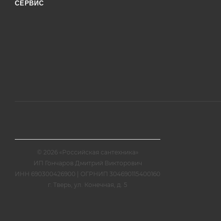
СЕРВИС
© 2026 «Российская сантехника»
ИП Гончаров Дмитрий Викторович
ИНН 690300426900 | ОГРНИП 304690115400160
г. Тверь, ул. Конечная, д. 5