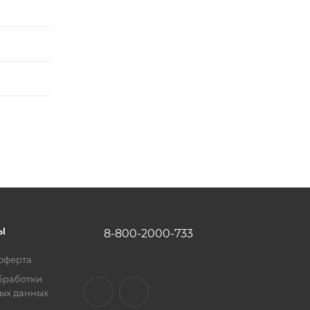
Ы
8-800-2000-733
оферта
бработки
ых данных