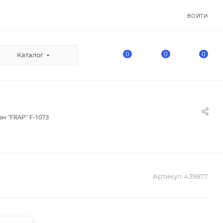
ВОЙТИ
0
0
0
Каталог
н "FRAP" F-1073
Артикул:
439877