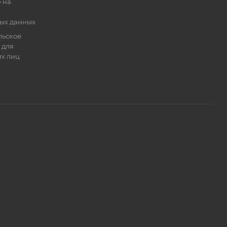
 на
ых данных
льское
 для
х лиц