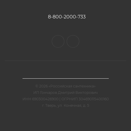
8-800-2000-733
© 2026 «Российская сантехника»
ИП Гончаров Дмитрий Викторович
ИНН 690300426900 | ОГРНИП 304690115400160
г. Тверь, ул. Конечная, д. 5