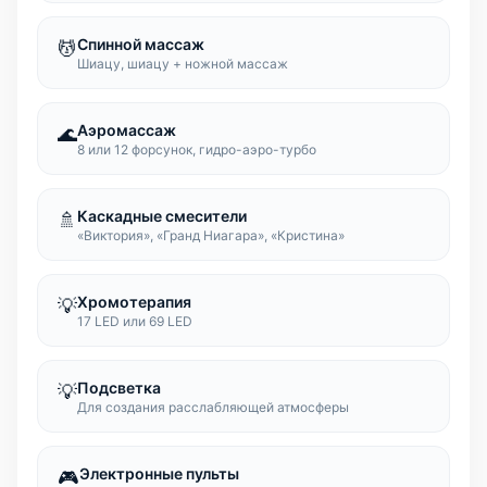
Спинной массаж
💆
Шиацу, шиацу + ножной массаж
Аэромассаж
🌊
8 или 12 форсунок, гидро-аэро-турбо
Каскадные смесители
🚿
«Виктория», «Гранд Ниагара», «Кристина»
Хромотерапия
💡
17 LED или 69 LED
Подсветка
💡
Для создания расслабляющей атмосферы
Электронные пульты
🎮