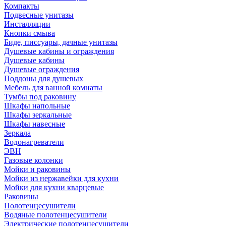
Компакты
Подвесные унитазы
Инсталляции
Кнопки смыва
Биде, писсуары, дачные унитазы
Душевые кабины и ограждения
Душевые кабины
Душевые ограждения
Поддоны для душевых
Мебель для ванной комнаты
Тумбы под раковину
Шкафы напольные
Шкафы зеркальные
Шкафы навесные
Зеркала
Водонагреватели
ЭВН
Газовые колонки
Мойки и раковины
Мойки из нержавейки для кухни
Мойки для кухни кварцевые
Раковины
Полотенцесушители
Водяные полотенцесушители
Электрические полотенцесушители