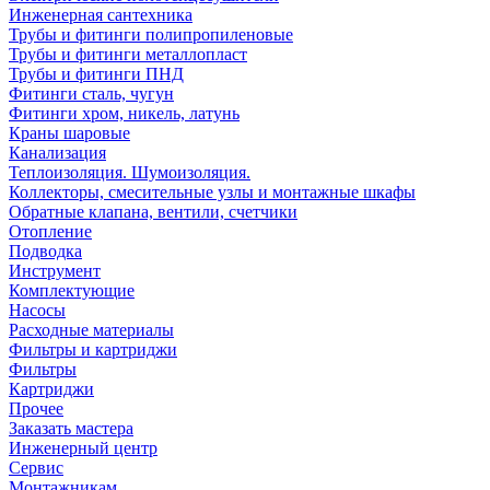
Инженерная сантехника
Трубы и фитинги полипропиленовые
Трубы и фитинги металлопласт
Трубы и фитинги ПНД
Фитинги сталь, чугун
Фитинги хром, никель, латунь
Краны шаровые
Канализация
Теплоизоляция. Шумоизоляция.
Коллекторы, смесительные узлы и монтажные шкафы
Обратные клапана, вентили, счетчики
Отопление
Подводка
Инструмент
Комплектующие
Насосы
Расходные материалы
Фильтры и картриджи
Фильтры
Картриджи
Прочее
Заказать мастера
Инженерный центр
Сервис
Монтажникам