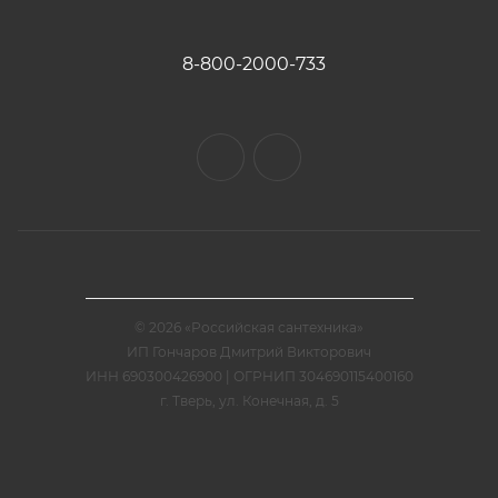
8-800-2000-733
© 2026 «Российская сантехника»
ИП Гончаров Дмитрий Викторович
ИНН 690300426900 | ОГРНИП 304690115400160
г. Тверь, ул. Конечная, д. 5